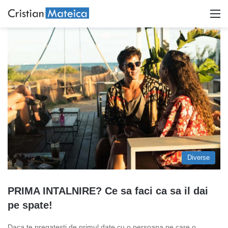
M
Diverse
PRIMA INTALNIRE? Ce sa faci ca sa il dai
pe spate!
Daca te pregatesti de primul date cu o persoana pe care o