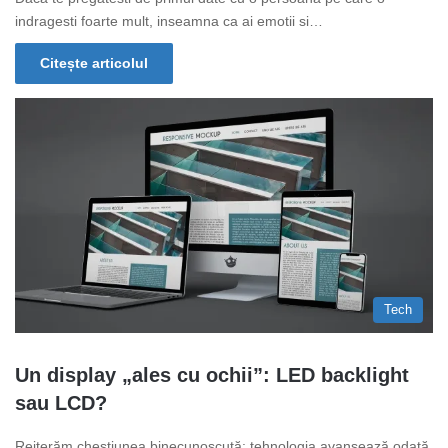
indragesti foarte mult, inseamna ca ai emotii si…
Citește articolul
Tech
Un display „ales cu ochii”: LED backlight
sau LCD?
Reiterăm chestiunea binecunoscută: tehnologia avansează odată