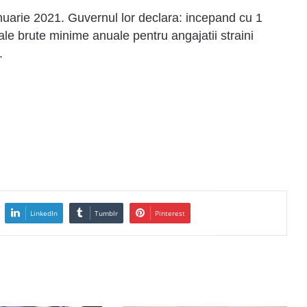
anuarie 2021. Guvernul lor declara: incepand cu 1
iale brute minime anuale pentru angajatii straini
.
LinkedIn
Tumblr
Pinterest