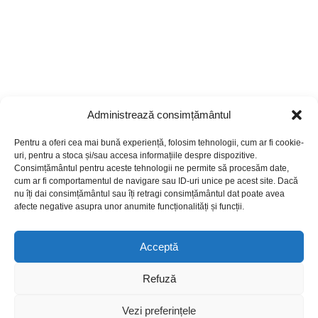
Administrează consimțământul
Pentru a oferi cea mai bună experiență, folosim tehnologii, cum ar fi cookie-
uri, pentru a stoca și/sau accesa informațiile despre dispozitive.
Consimțământul pentru aceste tehnologii ne permite să procesăm date,
cum ar fi comportamentul de navigare sau ID-uri unice pe acest site. Dacă
nu îți dai consimțământul sau îți retragi consimțământul dat poate avea
afecte negative asupra unor anumite funcționalități și funcții.
Acceptă
Refuză
© Copyright 2026, All Rights Reserved |
CM Blog
|
Politica de cookies
Vezi preferințele