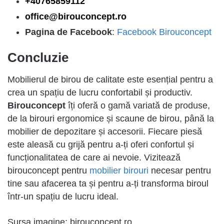
+40765859112
office@birouconcept.ro
Pagina de Facebook
:
Facebook Birouconcept
Concluzie
Mobilierul de birou de calitate este esențial pentru a
crea un spațiu de lucru confortabil și productiv.
Birouconcept
îți oferă o gamă variată de produse,
de la birouri ergonomice și scaune de birou, până la
mobilier de depozitare și accesorii. Fiecare piesă
este aleasă cu grijă pentru a-ți oferi confortul și
funcționalitatea de care ai nevoie. Vizitează
birouconcept pentru
mobilier birouri
necesar pentru
tine sau afacerea ta și pentru a-ți transforma biroul
într-un spațiu de lucru ideal.
Sursa imagine: birouconcept.ro