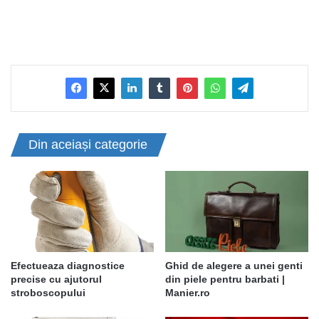
Din aceiași categorie
Efectueaza diagnostice
Ghid de alegere a unei genti
precise cu ajutorul
din piele pentru barbati |
stroboscopului
Manier.ro