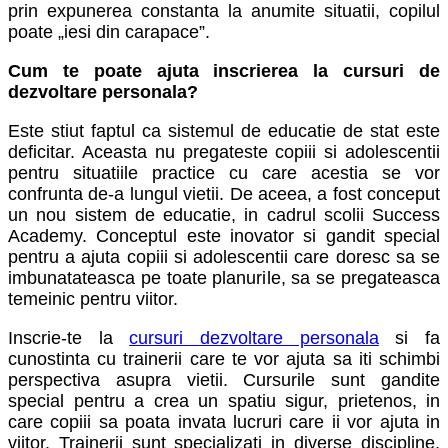
prin expunerea constanta la anumite situatii, copilul
poate „iesi din carapace”.
Cum te poate ajuta inscrierea la cursuri de
dezvoltare personala?
Este stiut faptul ca sistemul de educatie de stat este
deficitar. Aceasta nu pregateste copiii si adolescentii
pentru situatiile practice cu care acestia se vor
confrunta de-a lungul vietii. De aceea, a fost conceput
un nou sistem de educatie, in cadrul scolii Success
Academy. Conceptul este inovator si gandit special
pentru a ajuta copiii si adolescentii care doresc sa se
imbunatateasca pe toate planurile, sa se pregateasca
temeinic pentru viitor.
Inscrie-te la
cursuri dezvoltare personala
si fa
cunostinta cu trainerii care te vor ajuta sa iti schimbi
perspectiva asupra vietii. Cursurile sunt gandite
special pentru a crea un spatiu sigur, prietenos, in
care copiii sa poata invata lucruri care ii vor ajuta in
viitor. Trainerii sunt specializati in diverse discipline,