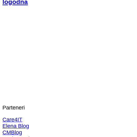
logodna
Parteneri
Care4IT
Elena Blog
CMBlog