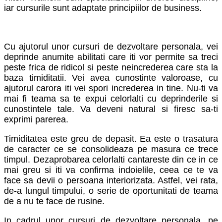
iar cursurile sunt adaptate principiilor de business.
Cu ajutorul unor cursuri de dezvoltare personala, vei
deprinde anumite abilitati care iti vor permite sa treci
peste frica de ridicol si peste neincrederea care sta la
baza timiditatii. Vei avea cunostinte valoroase, cu
ajutorul carora iti vei spori increderea in tine. Nu-ti va
mai fi teama sa te expui celorlalti cu deprinderile si
cunostintele tale. Va deveni natural si firesc sa-ti
exprimi parerea.
Timiditatea este greu de depasit. Ea este o trasatura
de caracter ce se consolideaza pe masura ce trece
timpul. Dezaprobarea celorlalti cantareste din ce in ce
mai greu si iti va confirma indoielile, ceea ce te va
face sa devii o persoana interiorizata. Astfel, vei rata,
de-a lungul timpului, o serie de oportunitati de teama
de a nu te face de rusine.
In cadrul unor cursuri de dezvoltare personala, pe