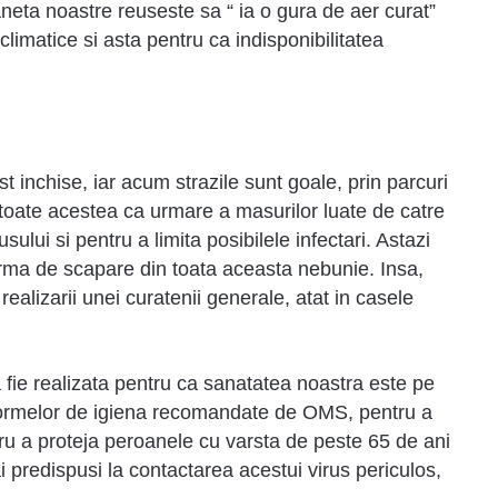
eta noastre reuseste sa “ ia o gura de aer curat”
climatice si asta pentru ca indisponibilitatea
st inchise, iar acum strazile sunt goale, prin parcuri
, toate acestea ca urmare a masurilor luate de catre
sului si pentru a limita posibilele infectari. Astazi
 urma de scapare din toata aceasta nebunie. Insa,
ealizarii unei curatenii generale, atat in casele
 fie realizata pentru ca sanatatea noastra este pe
normelor de igiena recomandate de OMS, pentru a
ru a proteja peroanele cu varsta de peste 65 de ani
ai predispusi la contactarea acestui virus periculos,