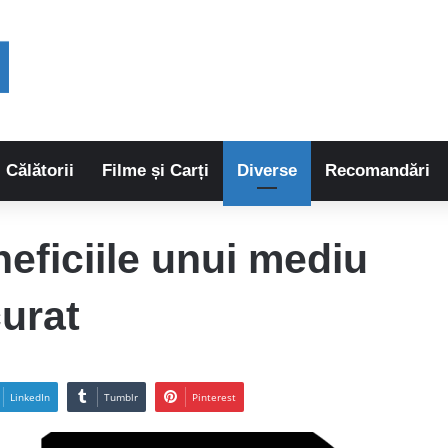
Călătorii
Filme și Carți
Diverse
Recomandări
eficiile unui mediu
urat
LinkedIn
Tumblr
Pinterest