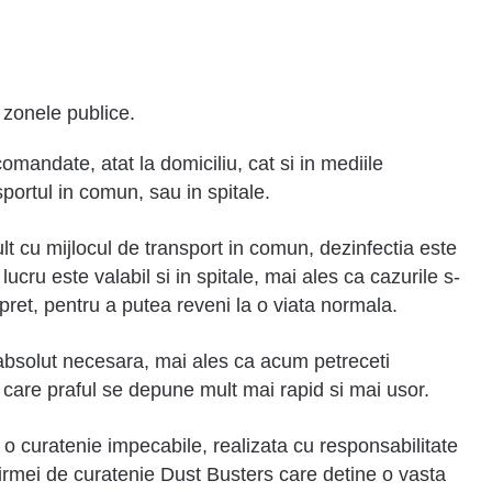
n zonele publice.
omandate, atat la domiciliu, cat si in mediile
sportul in comun, sau in spitale.
lt cu mijlocul de transport in comun, dezinfectia este
lucru este valabil si in spitale, mai ales ca cazurile s-
e pret, pentru a putea reveni la o viata normala.
bsolut necesara, mai ales ca acum petreceti
 care praful se depune mult mai rapid si mai usor.
e o curatenie impecabile, realizata cu responsabilitate
firmei de curatenie Dust Busters care detine o vasta