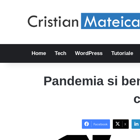
Home
Tech
WordPress
Tutoriale
Pandemia si ben
c
Facebook
X