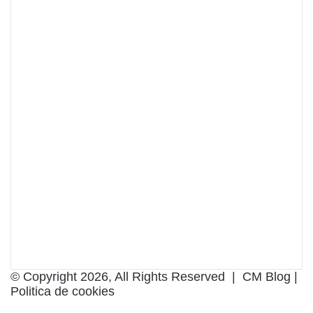
© Copyright 2026, All Rights Reserved |
CM Blog
|
Politica de cookies
Facebook
X
LinkedIn
Pinterest
WhatsApp
Telegram