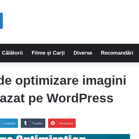
Călătorii
Filme și Carți
Diverse
Recomandări
de optimizare imagini
bazat pe WordPress
LinkedIn
Tumblr
Pinterest