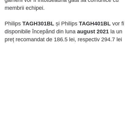
gamerii vor fi întotdeauna gata să comunice cu
membrii echipei.
Philips
TAGH301BL
și Philips
TAGH401BL
vor fi
disponibile începând din luna
august 2021
la un
preț recomandat de 186.5 lei, respectiv 294.7 lei