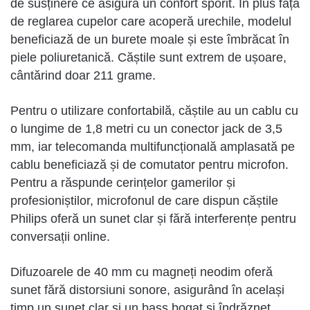
de susținere ce asigură un confort sporit. În plus față
de reglarea cupelor care acoperă urechile, modelul
beneficiază de un burete moale și este îmbrăcat în
piele poliuretanică. Căștile sunt extrem de ușoare,
cântărind doar 211 grame.
Pentru o utilizare confortabilă, căștile au un cablu cu
o lungime de 1,8 metri cu un conector jack de 3,5
mm, iar telecomanda multifuncțională amplasată pe
cablu beneficiază și de comutator pentru microfon.
Pentru a răspunde cerințelor gamerilor și
profesioniștilor, microfonul de care dispun căștile
Philips oferă un sunet clar și fără interferențe pentru
conversații online.
Difuzoarele de 40 mm cu magneți neodim oferă
sunet fără distorsiuni sonore, asigurând în același
timp un sunet clar și un bass bogat și îndrăzneț.