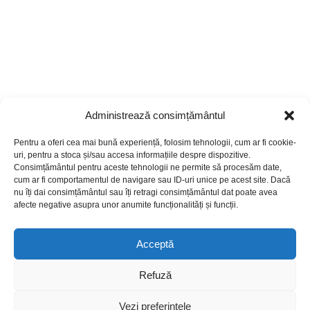
Administrează consimțământul
Pentru a oferi cea mai bună experiență, folosim tehnologii, cum ar fi cookie-
uri, pentru a stoca și/sau accesa informațiile despre dispozitive.
Consimțământul pentru aceste tehnologii ne permite să procesăm date,
cum ar fi comportamentul de navigare sau ID-uri unice pe acest site. Dacă
nu îți dai consimțământul sau îți retragi consimțământul dat poate avea
afecte negative asupra unor anumite funcționalități și funcții.
Acceptă
Refuză
© Copyright 2026, All Rights Reserved |
CM Blog
|
Politica de cookies
Vezi preferințele