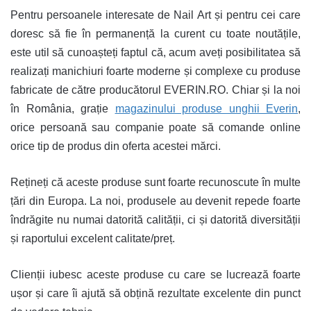
Pentru persoanele interesate de Nail Art și pentru cei care
doresc să fie în permanență la curent cu toate noutățile,
este util să cunoașteți faptul că, acum aveți posibilitatea să
realizați manichiuri foarte moderne și complexe cu produse
fabricate de către producătorul EVERIN.RO. Chiar și la noi
în România, grație
magazinului produse unghii Everin
,
orice persoană sau companie poate să comande online
orice tip de produs din oferta acestei mărci.
Rețineți că aceste produse sunt foarte recunoscute în multe
țări din Europa. La noi, produsele au devenit repede foarte
îndrăgite nu numai datorită calității, ci și datorită diversității
și raportului excelent calitate/preț.
Clienții iubesc aceste produse cu care se lucrează foarte
ușor și care îi ajută să obțină rezultate excelente din punct