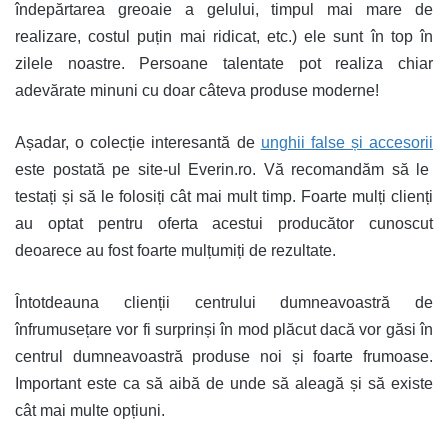
îndepărtarea greoaie a gelului, timpul mai mare de
realizare, costul puțin mai ridicat, etc.) ele sunt în top în
zilele noastre. Persoane talentate pot realiza chiar
adevărate minuni cu doar câteva produse moderne!
Așadar, o colecție interesantă de
unghii false și accesorii
este postată pe site-ul Everin.ro. Vă recomandăm să le
testați și să le folosiți cât mai mult timp. Foarte mulți clienți
au optat pentru oferta acestui producător cunoscut
deoarece au fost foarte mulțumiți de rezultate.
Întotdeauna clienții centrului dumneavoastră de
înfrumusețare vor fi surprinși în mod plăcut dacă vor găsi în
centrul dumneavoastră produse noi și foarte frumoase.
Important este ca să aibă de unde să aleagă și să existe
cât mai multe opțiuni.