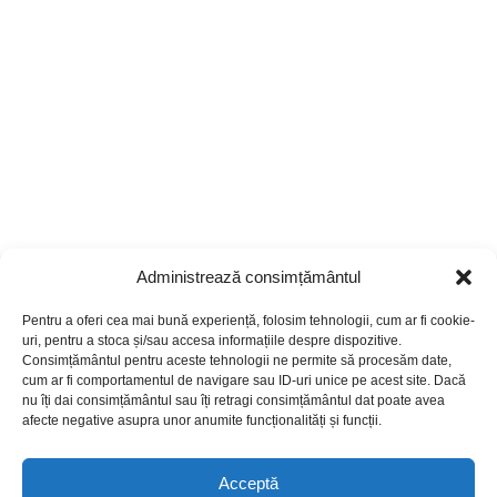
Administrează consimțământul
Pentru a oferi cea mai bună experiență, folosim tehnologii, cum ar fi cookie-
uri, pentru a stoca și/sau accesa informațiile despre dispozitive.
Consimțământul pentru aceste tehnologii ne permite să procesăm date,
cum ar fi comportamentul de navigare sau ID-uri unice pe acest site. Dacă
nu îți dai consimțământul sau îți retragi consimțământul dat poate avea
afecte negative asupra unor anumite funcționalități și funcții.
Acceptă