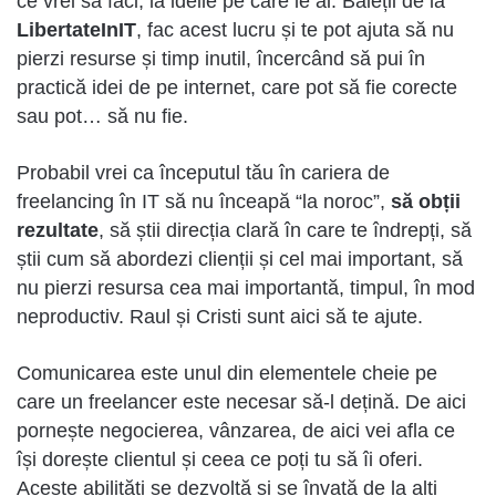
ce vrei să faci, la ideile pe care le ai. Băieții de la
LibertateInIT
, fac acest lucru și te pot ajuta să nu
pierzi resurse și timp inutil, încercând să pui în
practică idei de pe internet, care pot să fie corecte
sau pot… să nu fie.
Probabil vrei ca începutul tău în cariera de
freelancing în IT să nu înceapă “la noroc”,
să obții
rezultate
, să știi direcția clară în care te îndrepți, să
știi cum să abordezi clienții și cel mai important, să
nu pierzi resursa cea mai importantă, timpul, în mod
neproductiv. Raul și Cristi sunt aici să te ajute.
Comunicarea este unul din elementele cheie pe
care un freelancer este necesar să-l dețină. De aici
pornește negocierea, vânzarea, de aici vei afla ce
își dorește clientul și ceea ce poți tu să îi oferi.
Aceste abilități se dezvoltă și se învață de la alți