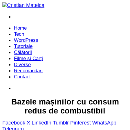
Menu
Home
Tech
WordPress
Tutoriale
Călătorii
Filme și Carți
Diverse
Recomandări
Contact
Caută
Bazele mașinilor cu consum
redus de combustibil
Facebook
X
LinkedIn
Tumblr
Pinterest
WhatsApp
Telegram