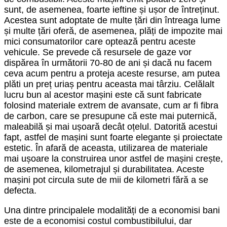
sunt, de asemenea, foarte ieftine și ușor de întreținut.
Acestea sunt adoptate de multe țări din întreaga lume
și multe țări oferă, de asemenea, plăți de impozite mai
mici consumatorilor care optează pentru aceste
vehicule. Se prevede că resursele de gaze vor
dispărea în următorii 70-80 de ani și dacă nu facem
ceva acum pentru a proteja aceste resurse, am putea
plăti un preț uriaș pentru aceasta mai târziu. Celălalt
lucru bun al acestor mașini este că sunt fabricate
folosind materiale extrem de avansate, cum ar fi fibra
de carbon, care se presupune că este mai puternică,
maleabilă și mai ușoară decât oțelul. Datorită acestui
fapt, astfel de mașini sunt foarte elegante și proiectate
estetic. În afară de aceasta, utilizarea de materiale
mai ușoare la construirea unor astfel de mașini crește,
de asemenea, kilometrajul și durabilitatea. Aceste
mașini pot circula sute de mii de kilometri fără a se
defecta.
Una dintre principalele modalități de a economisi bani
este de a economisi costul combustibilului, dar