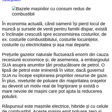
În economia actuală, când oamenii își pierd locul de
muncă și sursele de venit pentru familii dispar, există
o înclinație crescută spre economisirea costurilor, de
ex. costurile combustibilului, costurile locuințelor,
costurile cu electricitatea și așa mai departe.
Prețurile gazelor naturale fluctuează enorm din cauza
recesiunii economice și, de asemenea, a embargoului
SUA asupra anumitor țări producătoare de petrol. O
lipsă de petrol este iminentă în viitor, dacă guvernul
SUA nu începe explorarea propriilor resurse de gaze.
În plus, nivelurile de poluare din majoritatea orașelor
au devenit un motiv real de îngrijorare și există o
mare nevoie de mașini care pot ajuta la reducerea
poluării.
Răspunsul este mașinile electrice, hibride și cu celule
de combustibil. Aceste mașini emit poluare zero și