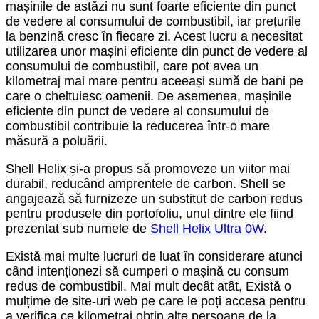
mașinile de astăzi nu sunt foarte eficiente din punct
de vedere al consumului de combustibil, iar prețurile
la benzină cresc în fiecare zi. Acest lucru a necesitat
utilizarea unor mașini eficiente din punct de vedere al
consumului de combustibil, care pot avea un
kilometraj mai mare pentru aceeași sumă de bani pe
care o cheltuiesc oamenii. De asemenea, mașinile
eficiente din punct de vedere al consumului de
combustibil contribuie la reducerea într-o mare
măsură a poluării.
Shell Helix și-a propus să promoveze un viitor mai
durabil, reducând amprentele de carbon. Shell se
angajează să furnizeze un substitut de carbon redus
pentru produsele din portofoliu, unul dintre ele fiind
prezentat sub numele de
Shell Helix Ultra 0W
.
Există mai multe lucruri de luat în considerare atunci
când intenționezi să cumperi o mașină cu consum
redus de combustibil. Mai mult decât atât, Există o
mulțime de site-uri web pe care le poți accesa pentru
a verifica ce kilometraj obțin alte persoane de la