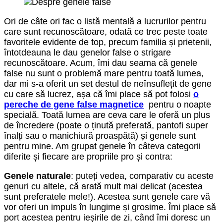
Ori de câte ori fac o listă mentală a lucrurilor pentru
care sunt recunoscătoare, odată ce trec peste toate
favoritele evidente de top, precum familia și prietenii,
întotdeauna le dau genelor false o strigare
recunoscătoare. Acum, îmi dau seama că genele
false nu sunt o problemă mare pentru toată lumea,
dar mi s-a oferit un set destul de neînsuflețit de gene
cu care să lucrez, așa că îmi place să pot folosi
o
pereche de gene false magnetice
pentru o noapte
specială. Toată lumea are ceva care le oferă un plus
de încredere (poate o ținută preferată, pantofi super
înalți sau o manichiură proaspătă) și genele sunt
pentru mine. Am grupat genele în câteva categorii
diferite și fiecare are propriile pro și contra:
Genele naturale
: puteți vedea, comparativ cu aceste
genuri cu altele, că arată mult mai delicat (acestea
sunt preferatele mele!). Acestea sunt genele care vă
vor oferi un impuls în lungime și grosime. Îmi place să
port acestea pentru ieșirile de zi, când îmi doresc un