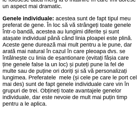
un aspect mai dramatic.
Genele individuale:
acestea sunt de fapt tipul meu
preferat de gene. În loc să vă strângeți toate genele
într-o bandă, acestea au lungimi diferite și sunt
atașate individual până când linia ploapei este plină.
Aceste gene durează mai mult pentru a le pune, dar
arată mai natural în cazul în care pleoapa dvs. se
întâlnește cu linia de eșantionare (evitați fâșia care
ține genele false la un loc) și puteți pune la fel de
multe sau de puține ori doriți și să vă personalizați
lungimea. Preferatele mele (și cele pe care le port cel
mai des) sunt de fapt genele individuale care vin în
grupuri de trei. Obțineți toate avantajele genelor
individuale, dar este nevoie de mult mai puțin timp
pentru a le aplica.