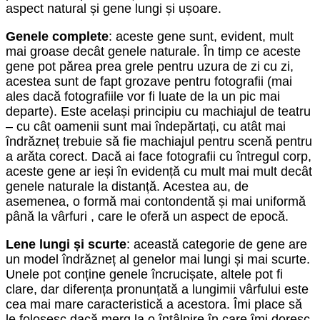
aspect natural și gene lungi și ușoare.
Genele complete
: aceste gene sunt, evident, mult
mai groase decât genele naturale. În timp ce aceste
gene pot părea prea grele pentru uzura de zi cu zi,
acestea sunt de fapt grozave pentru fotografii (mai
ales dacă fotografiile vor fi luate de la un pic mai
departe). Este același principiu cu machiajul de teatru
– cu cât oamenii sunt mai îndepărtați, cu atât mai
îndrăzneț trebuie să fie machiajul pentru scenă pentru
a arăta corect. Dacă ai face fotografii cu întregul corp,
aceste gene ar ieși în evidență cu mult mai mult decât
genele naturale la distanță. Acestea au, de
asemenea, o formă mai contondentă și mai uniformă
până la vârfuri , care le oferă un aspect de epocă.
Lene lungi și scurte
: această categorie de gene are
un model îndrăzneț al genelor mai lungi și mai scurte.
Unele pot conține genele încrucișate, altele pot fi
clare, dar diferența pronunțată a lungimii vârfului este
cea mai mare caracteristică a acestora. Îmi place să
le folosesc dacă merg la o întâlnire în care îmi doresc